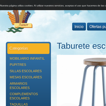
Nuestra página utiliza cookies. Al utilizar nuestros servicios, aceptas el uso que hacemos de las 
Inicio
Ofertas pu
Taburete esc
Categorías
MOBILIARIO INFANTIL
PUPITRES
SILLAS ESCOLARES
MESAS ESCOLARES
ARMARIOS
ESCOLARES
COMPLEMENTOS
ESCOLARES
TAQUILLAS