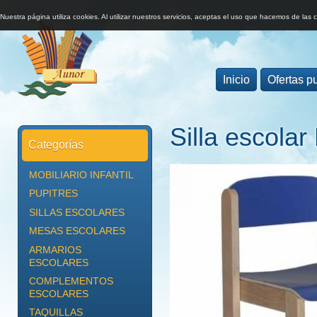
Nuestra página utiliza cookies. Al utilizar nuestros servicios, aceptas el uso que hacemos de las 
Inicio
Ofertas pu
Silla escola
Categorías
MOBILIARIO INFANTIL
PUPITRES
SILLAS ESCOLARES
MESAS ESCOLARES
ARMARIOS
ESCOLARES
COMPLEMENTOS
ESCOLARES
TAQUILLAS