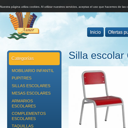
Nuestra página utiliza cookies. Al utilizar nuestros servicios, aceptas el uso que hacemos de las 
Inicio
Ofertas pu
Silla escolar
Categorías
MOBILIARIO INFANTIL
PUPITRES
SILLAS ESCOLARES
MESAS ESCOLARES
ARMARIOS
ESCOLARES
COMPLEMENTOS
ESCOLARES
TAQUILLAS