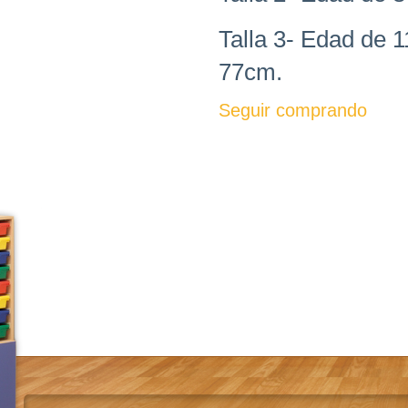
Talla 3- Edad de 
77cm.
Seguir comprando