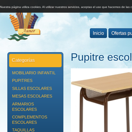
Nuestra página utiliza cookies. Al utilizar nuestros servicios, aceptas el uso que hacemos de las 
Inicio
Ofertas pu
Pupitre esco
Categorías
MOBILIARIO INFANTIL
PUPITRES
SILLAS ESCOLARES
MESAS ESCOLARES
ARMARIOS
ESCOLARES
COMPLEMENTOS
ESCOLARES
TAQUILLAS