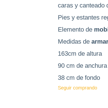
caras y canteado
Pies y estantes re
Elemento de
mobi
Medidas de
armar
163cm de altura
90 cm de anchura
38 cm de fondo
Seguir comprando