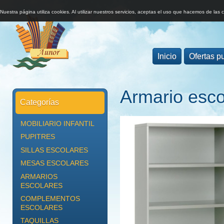
Nuestra página utiliza cookies. Al utilizar nuestros servicios, aceptas el uso que hacemos de las 
Inicio
Ofertas pu
Armario esco
Categorías
MOBILIARIO INFANTIL
PUPITRES
SILLAS ESCOLARES
MESAS ESCOLARES
ARMARIOS
ESCOLARES
COMPLEMENTOS
ESCOLARES
TAQUILLAS